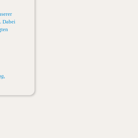
nserer
. Dabei
gten
g.