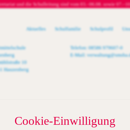
riat und die Schulleitung sind vom 03.–06.08. sowie 07.–10.09
Aktuelles
Schulfamilie
Schulprofil
Uns
tmittelschule
Telefon: 08586 979607-0
enberg
E-Mail: verwaltung@smsha.
ühlstraße 10
1 Hauzenberg
gemeinsam 
Cookie-Einwilligung