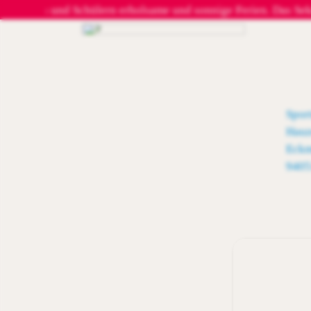
rinnen und Schülern erholsame und sonnige Ferien. Das Sekreta
Spor
Hauz
Eckm
9405