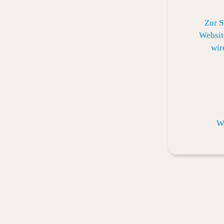
Zur S
Websit
wir
We